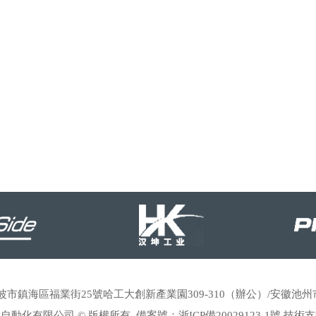
：浙江寧波市鎮海區福業街25號哈工大創新產業園309-310（辦公）/安徽池州
自動化有限公司 © 版權所有 備案號：
浙ICP備20029123-1號
技術支