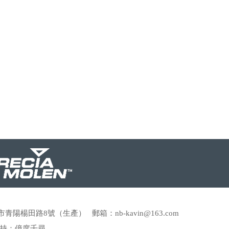
市青陽楊田路8號（生產） 郵箱：nb-kavin@163.com
持：
億度千尋