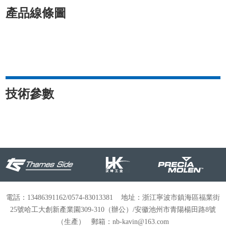
產品線條圖
技術參數
電話：13486391162/0574-83013381 地址：浙江寧波市鎮海區福業街
25號哈工大創新產業園309-310（辦公）/安徽池州市青陽楊田路8號
（生產） 郵箱：nb-kavin@163.com